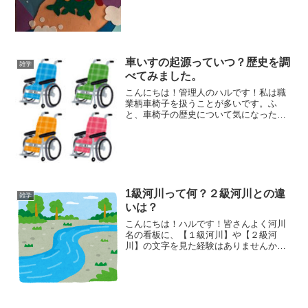
車いすの起源っていつ？歴史を調
雑学
べてみました。
こんにちは！管理人のハルです！私は職
業柄車椅子を扱うことが多いです。ふ
と、車椅子の歴史について気になったの
で調べてまとめてみました。暇つぶし＆
話のネタにどうぞ！！欲しいと思ったら
すぐ買える！楽天市場は24時間営業中最
初に乗ったのは諸葛孔明だ...
1級河川って何？２級河川との違
雑学
いは？
こんにちは！ハルです！皆さんよく河川
名の看板に、【１級河川】や【２級河
川】の文字を見た経験はありませんか？
私も何気なく書いてるのを見て、『へぇ
～、そうなんだ～。』と思っただけでス
ルーしていました。しかし考えてみると
１級河川でも小さい川はある...