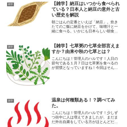
【雑学】納豆はいつから食べられ
雑学
ている？日本人と納豆の意外と古
い歴史を解説
朝ごはんの定番といえば「納豆」。炊き
たてのご飯に納豆をかけて、味噌汁と一
緒に食べる。いかにも日本らしい朝食で
すよね。スーパーに行けば3パック100円
前後でも買える身近な食べ物ですが、ふ
と考えてみると、「日本人って、いつか
【雑学】七草粥の七草全部言えま
雑学
ら納豆を食べているの...
すか？由来や秋の七草とは？
こんにちは！管理人のハルです！人日の
節句である１月７日は七草粥を食べるの
が習慣となっていますね！今回はそんな
七草について調べてみました！春の七草
とは？七草粥で知られる春の七草は、せ
りなずな（別名ぺんぺん草）ごぎょうは
こべらほとけのざすずなす...
温泉は何種類ある！？調べてみ
雑学
た。
こんにちは！管理人のハルです！少しず
つ街中に人は増えてきましたが、まだま
だ外出自粛をしている方がほとんどだと
思います。我が家も落ち着くまでは自粛