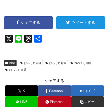
シェアする
ツイートする
X
Li
T
共
n
hr
有
e
e
a
雑学
おみくじ内容
おみくじ起源
おみくじ順序
d
おみくじ順番
s
シェアする
X
Facebook
はてブ
LINE
Pinterest
コピー