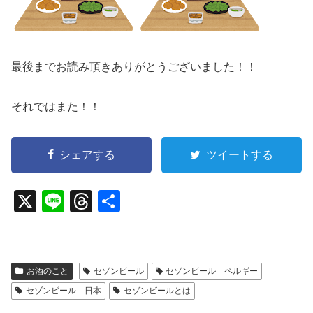
最後までお読み頂きありがとうございました！！
それではまた！！
シェアする
ツイートする
X
Li
T
共
n
hr
有
e
e
a
お酒のこと
セゾンビール
セゾンビール ベルギー
d
セゾンビール 日本
セゾンビールとは
s