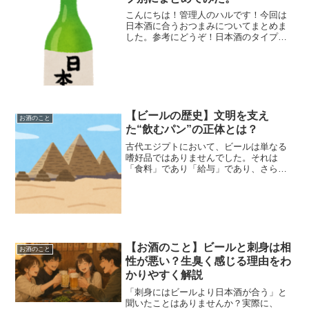
こんにちは！管理人のハルです！今回は
日本酒に合うおつまみについてまとめま
した。参考にどうぞ！日本酒のタイプ日
本酒は、味の濃淡や香りによって・熟酒
（じゅくしゅ）タイプ・醇酒（じゅんし
ゅ）タイプ・薫酒（くんしゅ）タイプ・
爽酒（そうしゅ）タイプの...
【ビールの歴史】文明を支え
お酒のこと
た“飲むパン”の正体とは？
古代エジプトにおいて、ビールは単なる
嗜好品ではありませんでした。それは
「食料」であり「給与」であり、さらに
は「宗教的な存在」でもあったのです。
この記事では、古代エジプトにおけるビ
ールの歴史を、起源から役割、製造方法
までわかりやすく解説します...
【お酒のこと】ビールと刺身は相
お酒のこと
性が悪い？生臭く感じる理由をわ
かりやすく解説
「刺身にはビールより日本酒が合う」と
聞いたことはありませんか？実際に、