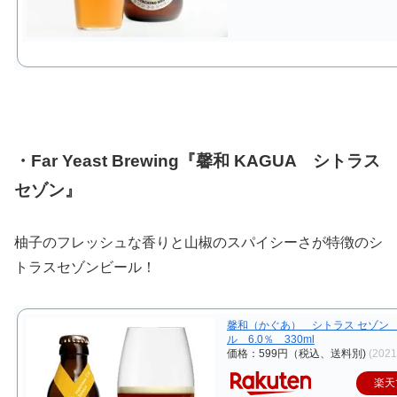
・Far Yeast Brewing『馨和 KAGUA シトラス
セゾン』
柚子のフレッシュな香りと山椒のスパイシーさが特徴のシ
トラスセゾンビール！
馨和（かぐあ） シトラス セゾン 
ル 6.0％ 330ml
価格：599円（税込、送料別)
(202
楽天