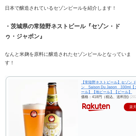
日本で醸造されているセゾンビールを紹介します！
・茨城県の常陸野ネストビール『セゾン・ド
ゥ・ジャポン』
なんと米麹を原料に醸造されたセゾンビールとなっていま
す！
【常陸野ネストビール】セゾン ド
ン Saison Du Japon 330m
ール】【地ビール】【ビール】
価格：418円（税込、送料別)
(20
楽