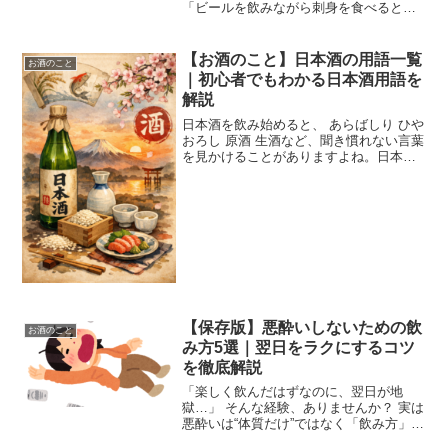
「ビールを飲みながら刺身を食べると、
生臭く感じる…」という経験をしたこと
がある人もいるでしょう。もちろん、ビ
ールと刺身の組み合わせが好きな人もい
【お酒のこと】日本酒の用語一覧
お酒のこと
ますが、人によっては「なん...
｜初心者でもわかる日本酒用語を
解説
日本酒を飲み始めると、 あらばしり ひや
おろし 原酒 生酒など、聞き慣れない言葉
を見かけることがありますよね。日本酒
は歴史が長い分、独特な用語も多く、
「違いがよくわからない…」という人も
少なくありません。ですが意味を知る
と、 味の違い 季節...
【保存版】悪酔いしないための飲
お酒のこと
み方5選｜翌日をラクにするコツ
を徹底解説
「楽しく飲んだはずなのに、翌日が地
獄…」 そんな経験、ありませんか？ 実は
悪酔いは“体質だけ”ではなく「飲み方」で
かなり防げます。 この記事では、今日か