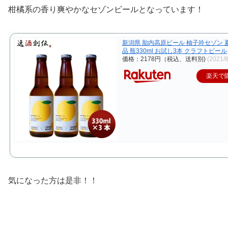
柑橘系の香り爽やかなセゾンビールとなっています！
新潟県 胎内高原ビール 柚子吟セゾン 
品 瓶330ml お試し3本 クラフトビール
価格：2178円（税込、送料別)
(2021/
楽天で
気になった方は是非！！