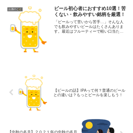
らすぐ実践できる悪酔いしないための飲
み方5選を、私自身の実体験も踏まえて分
ビール初心者におすすめ10選！苦
お酒のこと
かりやすく解説...
くない・飲みやすい銘柄を厳選！
「ビールって苦いから苦手…」そんな人
でも飲みやすいビールはたくさんありま
す。最近はフルーティーで軽い口当たり
のビールも増えており、初心者でも楽し
みやすくなっています。この記事では、
ビール初心者におすすめの銘柄と、失敗
しない選び方をわかりやす...
【ビールの話】IPAって何？普通のビール
との違いは？もっとビールを楽しもう！
【中秋の名月】２０２１年の中秋の名月